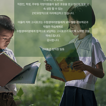
직장인, 학생, 주부등 각양각층들의 높은 호응을 얻고 있으며 향후 고
속 성장 할 수 있는
21C유망직으로 자리매김하고 있습니다.
아울러 저희 고시포코는 수험생여러분들에게 보다 많은 정보제공과
탁월한 학습체제로
수험생여러분에게 합격으로 보답하는 고시포코가 되도록 노력할 것을
약속드립니다.
감사합니다.
고시포코 임직원 일동